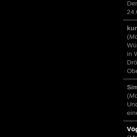
Den
24.
ku
(
Mo
Wür
in 
Drö
Obe
Si
(
Mo
Und
ein
Vög