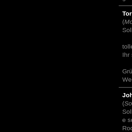
Tor
(
Mo
Sol
toll
Ihr
Grü
Wei
Jo
(
So
Sol
e s
Roc