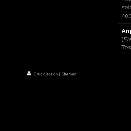
sei
noc
An
(
Fr
Tes
Druckversion
|
Sitemap