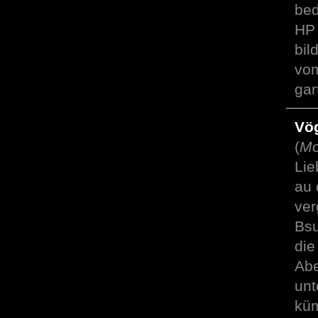
bed
HP 
bil
vom
gar
Vö
(
Mo
Lie
au 
ve
Bsu
die
Abe
unt
küm