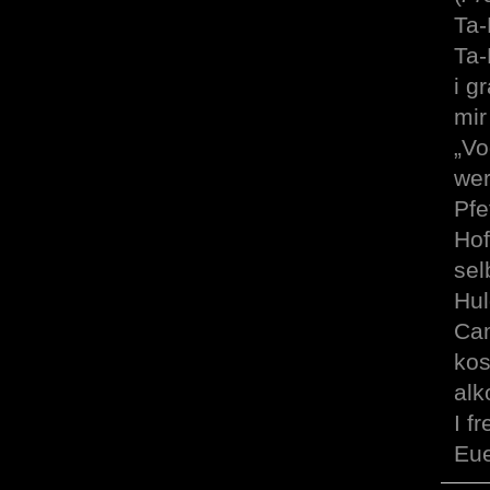
Ta-
Ta-
i g
mir
„Vo
wer
Pfe
Hof
sel
Hul
Cam
kos
alk
I f
Eue