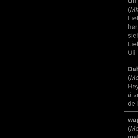
Ul
(
Mi
Lie
her
sie
Lie
Uli
Dah
(
Mo
Hey
ä s
de 
wa
(
Mo
mah