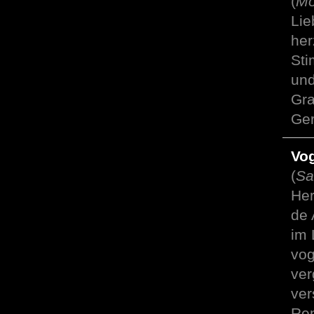
(
Mo
Lie
her
Sti
und
Gra
Ger
Vo
(
Sa
Her
de 
im 
vog
ver
ver
Ren