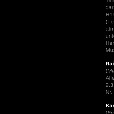
Ter
dar
Her
(Fe
atm
unt
Her
Mu
Ra
(
Mi
All
9.3
Nr.
Ka
(
Fr