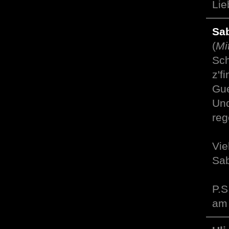
Lie
Sa
(
Mi
Sch
z'f
Gue
Und
reg
Vie
Sa
P.S
am 