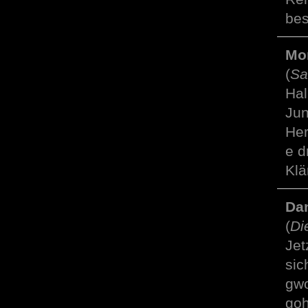
bes
Mo
(
Sa
Hal
Jun
Her
e d
Klä
Dan
(
Di
Jet
sic
gwo
goh