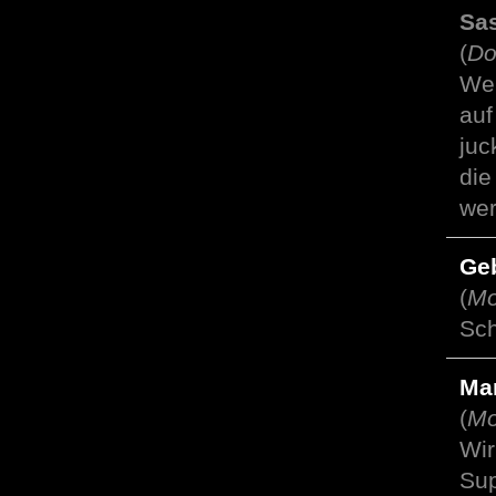
Sa
(
Do
Wen
auf
juc
die
wer
Ge
(
Mo
Sch
Ma
(
Mo
Wir
Sup