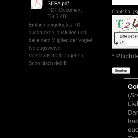
SEPA.pdf
PDF-Dokument
Captcha:
(S
[59.5 KB]
Einfach beigefügtes PDF
ausdrucken, ausfüllen und
Bitte gebe
bei einem Mitglied der Vogtei
↺
(vorzugsweise
* Pflichtf
Vorstandschaft) abgeben.
Scho bisch debi!!!
Senden
Got
(
So
Lie
Dan
hat
euc