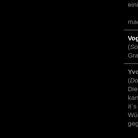
ein
ma
Vo
(
So
Gra
Yvo
(
Do
Die
kan
it´
Wün
ge