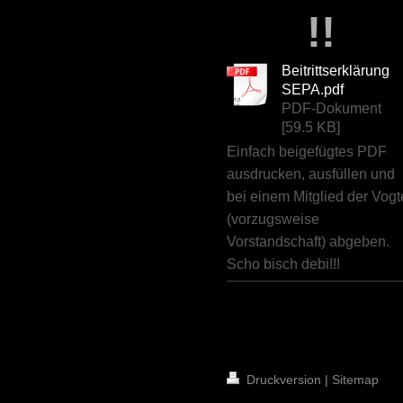
!!
Beitrittserklärung
SEPA.pdf
PDF-Dokument
[59.5 KB]
Einfach beigefügtes PDF
ausdrucken, ausfüllen und
bei einem Mitglied der Vogt
(vorzugsweise
Vorstandschaft) abgeben.
Scho bisch debi!!!
Druckversion
|
Sitemap