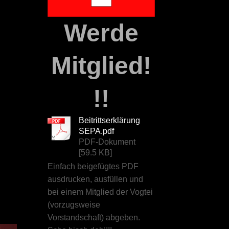
Werde
Mitglied!
!!
Beitrittserklärung
SEPA.pdf
PDF-Dokument
[59.5 KB]
Einfach beigefügtes PDF
ausdrucken, ausfüllen und
bei einem Mitglied der Vogtei
(vorzugsweise
Vorstandschaft) abgeben.