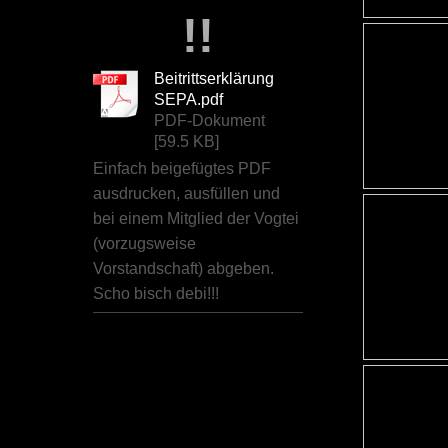
!!
Beitrittserklärung
SEPA.pdf
PDF-Dokument
[59.5 KB]
Einfach beigefügtes PDF
ausdrucken, ausfüllen und
bei einem Mitglied der Vogtei
(vorzugsweise
Vorstandschaft) abgeben.
Scho bisch debi!!!