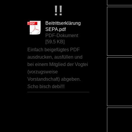
!!
Beitrittserklärung
SEPA.pdf
PDF-Dokument
[59.5 KB]
Einfach beigefügtes PDF
ausdrucken, ausfüllen und
bei einem Mitglied der Vogtei
(vorzugsweise
Vorstandschaft) abgeben.
Scho bisch debi!!!