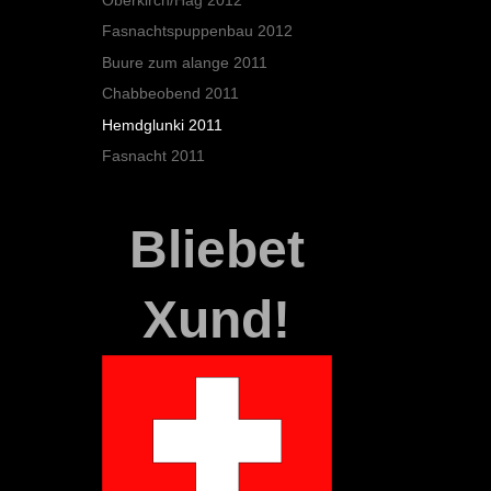
Fasnachtspuppenbau 2012
Buure zum alange 2011
Chabbeobend 2011
Hemdglunki 2011
Fasnacht 2011
Bliebet
Xund!