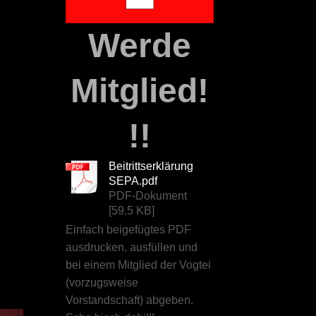
Werde
Mitglied!
!!
Beitrittserklärung
SEPA.pdf
PDF-Dokument
[59.5 KB]
Einfach beigefügtes PDF
ausdrucken, ausfüllen und
bei einem Mitglied der Vogtei
(vorzugsweise
Vorstandschaft) abgeben.