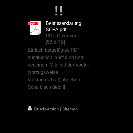
!!
Beitrittserklärung
SEPA.pdf
PDF-Dokument
[59.5 KB]
Einfach beigefügtes PDF
ausdrucken, ausfüllen und
bei einem Mitglied der Vogtei
(vorzugsweise
Vorstandschaft) abgeben.
Scho bisch debi!!!
Druckversion
|
Sitemap