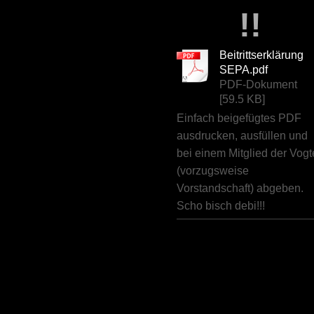
!!
Beitrittserklärung
SEPA.pdf
PDF-Dokument
[59.5 KB]
Einfach beigefügtes PDF
ausdrucken, ausfüllen und
bei einem Mitglied der Vogt
(vorzugsweise
Vorstandschaft) abgeben.
Scho bisch debi!!!