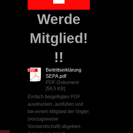
Werde
Mitglied!
!!
Beitrittserklärung
SEPA.pdf
PDF-Dokument
[59.5 KB]
Einfach beigefügtes PDF
ausdrucken, ausfüllen und
bei einem Mitglied der Vogtei
(vorzugsweise
Vorstandschaft) abgeben.