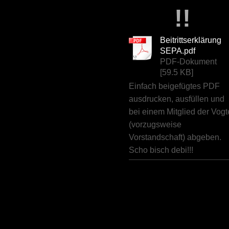
!!
Beitrittserklärung
SEPA.pdf
PDF-Dokument
[59.5 KB]
Einfach beigefügtes PDF
ausdrucken, ausfüllen und
bei einem Mitglied der Vogt
(vorzugsweise
Vorstandschaft) abgeben.
Scho bisch debi!!!