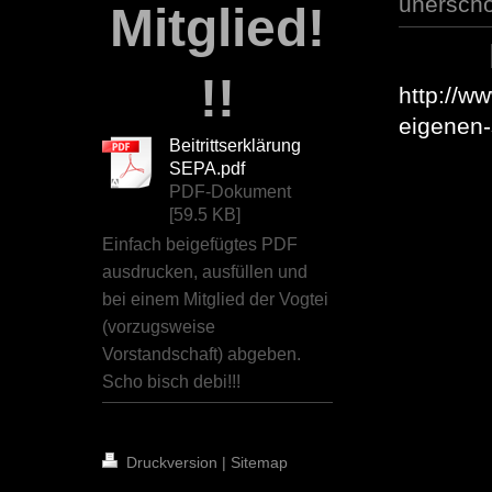
unerschö
Mitglied!
!!
http://w
eigenen-
Beitrittserklärung
SEPA.pdf
PDF-Dokument
[59.5 KB]
Einfach beigefügtes PDF
ausdrucken, ausfüllen und
bei einem Mitglied der Vogtei
(vorzugsweise
Vorstandschaft) abgeben.
Scho bisch debi!!!
Druckversion
|
Sitemap